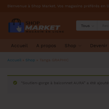
Bienvenue à Shop Market. Vos magasins préférés en l
Tous
Accueil
A propos
Shop
Devenir
Accueil
»
Shop
»
Tanga GRAPHIC
“Soutien-gorge à balconnet AURA” a été ajouté 