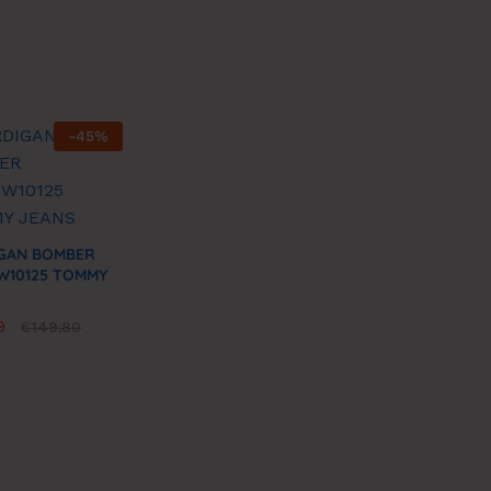
-
45
%
GAN BOMBER
10125 TOMMY
9
9
€
€
149.80
149.80