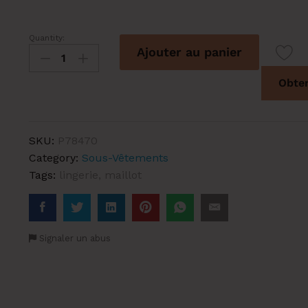
Quantity:
Tanga
Ajouter au panier
GRAPHIC
quantity
Obten
SKU:
P78470
Category:
Sous-Vêtements
Tags:
lingerie
,
maillot
Signaler un abus