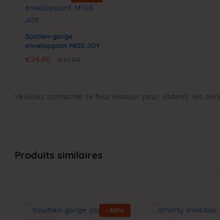
Soutien-gorge
enveloppant MISS JOY
€
€
24.60
24.60
€
€
41.00
41.00
Veuillez contacter le fournisseur pour obtenir les c
Produits similaires
-
40
%