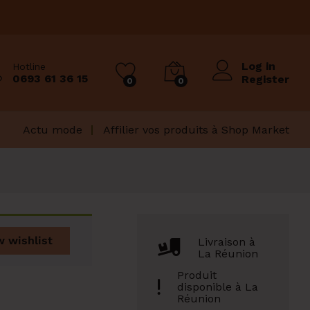
Log in
Hotline
0693 61 36 15
Register
0
0
Actu mode
Affilier vos produits à Shop Market
w wishlist
Livraison à
La Réunion
Produit
disponible à La
Réunion