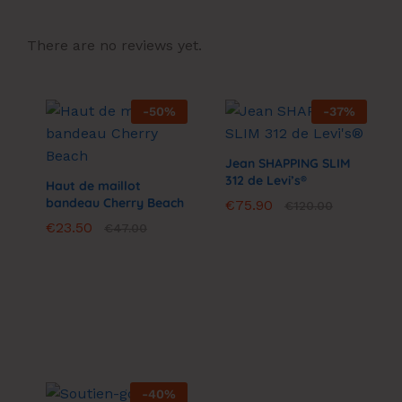
There are no reviews yet.
-
50
%
-
37
%
Jean SHAPPING SLIM
312 de Levi’s®
Haut de maillot
bandeau Cherry Beach
€
€
75.90
75.90
€
€
120.00
120.00
€
€
23.50
23.50
€
€
47.00
47.00
-
40
%