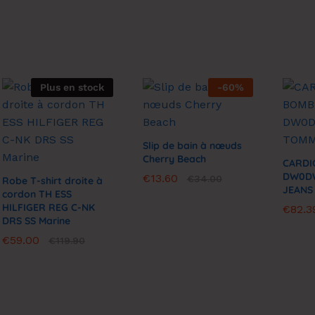
Plus en stock
-
60
%
Slip de bain à nœuds
Cherry Beach
CARDI
DW0DW
€
€
13.60
13.60
€
€
34.00
34.00
Robe T-shirt droite à
JEANS
cordon TH ESS
HILFIGER REG C-NK
€
€
82.3
82.3
DRS SS Marine
€
€
59.00
59.00
€
€
119.90
119.90