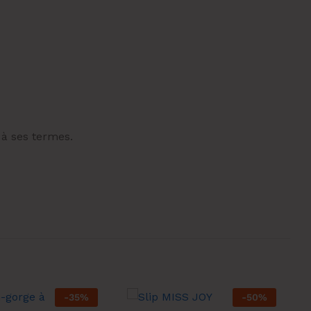
 à ses termes.
-
35
%
-
50
%