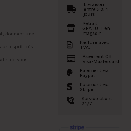
Livraison
entre 3 à 4
jours
Retrait
GRATUIT en
magasin
nt, donnant une
Facture avec
un esprit très
TVA.
Paiement CB
afin de vous
Visa/Mastercard
Paiement via
Paypal
Paiement via
Stripe
Service client
24/7