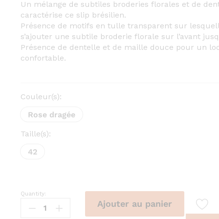
Un mélange de subtiles broderies florales et de dent
caractérise ce slip brésilien.
Présence de motifs en tulle transparent sur lesquel
s’ajouter une subtile broderie florale sur l’avant jusqu
Présence de dentelle et de maille douce pour un loo
confortable.
Couleur(s):
Rose dragée
Taille(s):
42
Quantity:
Culotte
Ajouter au panier
brésilien