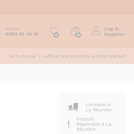
Log in
Hotline
0693 61 36 15
Register
0
0
Actu mode
Affilier vos produits à Shop Market
Livraison à
La Réunion
Produit
disponible à La
Réunion