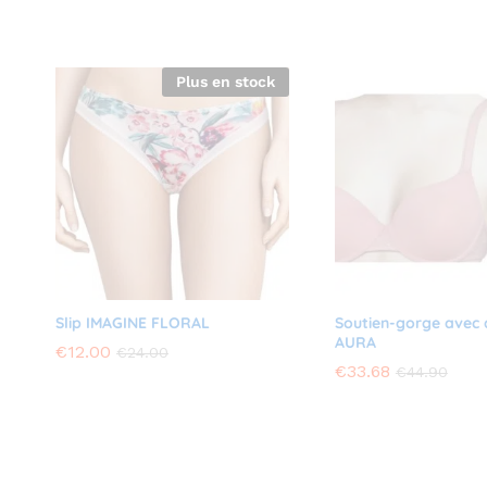
Plus en stock
Slip IMAGINE FLORAL
Soutien-gorge avec
AURA
€
€
12.00
12.00
€
€
24.00
24.00
€
€
33.68
33.68
€
€
44.90
44.90