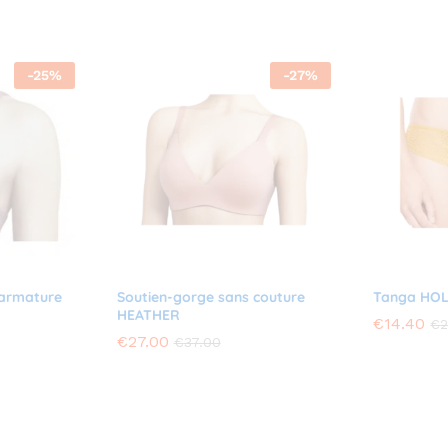
-
25
%
-
27
%
 armature
Soutien-gorge sans couture
Tanga HO
HEATHER
€
€
14.40
14.40
€
€
2
2
€
€
27.00
27.00
€
€
37.00
37.00