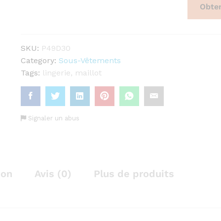
AURA
Obten
quantity
SKU:
P49D30
Category:
Sous-Vêtements
Tags:
lingerie
,
maillot
Signaler un abus
ion
Avis (0)
Plus de produits