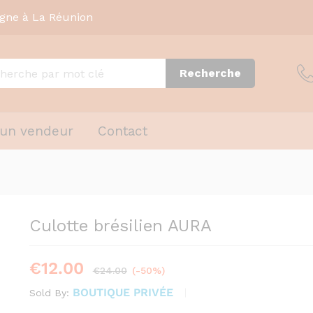
igne à La Réunion
Recherche
 un vendeur
Contact
Culotte brésilien AURA
€
12.00
€
24.00
(-50%)
BOUTIQUE PRIVÉE
Sold By: