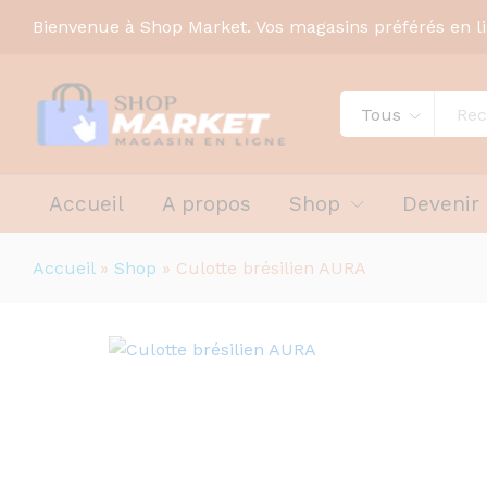
Bienvenue à Shop Market. Vos magasins préférés en l
Tous
Accueil
A propos
Shop
Devenir
Accueil
»
Shop
»
Culotte brésilien AURA