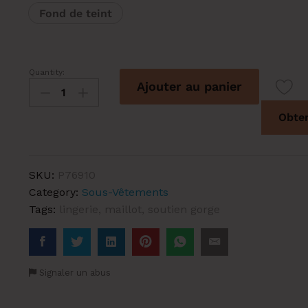
Fond de teint
Quantity:
Soutien-
Ajouter au panier
gorge
foulard
Obten
à
armature
plongeant
SKU:
P76910
GEORGIA
Category:
Sous-Vêtements
quantity
Tags:
lingerie
,
maillot
,
soutien gorge
Signaler un abus