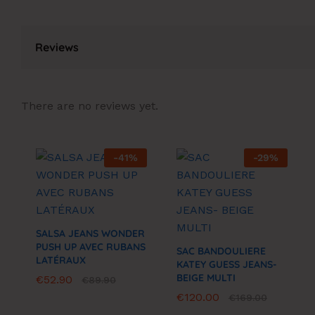
Reviews
There are no reviews yet.
-
41
%
-
29
%
SALSA JEANS WONDER
PUSH UP AVEC RUBANS
SAC BANDOULIERE
LATÉRAUX
KATEY GUESS JEANS-
BEIGE MULTI
€
€
52.90
52.90
€
€
89.90
89.90
€
€
120.00
120.00
€
€
169.00
169.00