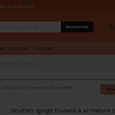
igne à La Réunion
Recherche
 un vendeur
Contact
longeant GEORGIA
 été ajouté à votre liste de souhaits
Vie
Soutien-gorge foulard à armature 