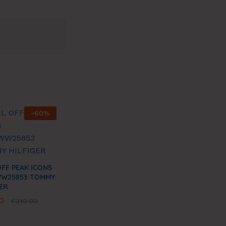
-
60
%
OFF PEAK ICONS
W25853 TOMMY
GER
0
0
€
€
210.00
210.00