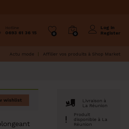
Log in
Hotline
0693 61 36 15
Register
0
0
Actu mode
Affilier vos produits à Shop Market
w wishlist
Livraison à
La Réunion
Produit
disponible à La
plongeant
Réunion