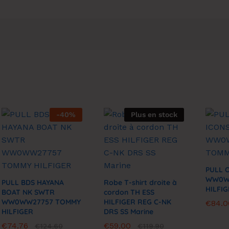
-
40
%
Plus en stock
PULL 
WW0W
PULL BDS HAYANA
Robe T-shirt droite à
HILFI
BOAT NK SWTR
cordon TH ESS
WW0WW27757 TOMMY
HILFIGER REG C-NK
€
€
84.0
84.0
HILFIGER
DRS SS Marine
€
€
74.76
74.76
€
€
59.00
59.00
€
€
124.60
124.60
€
€
119.90
119.90