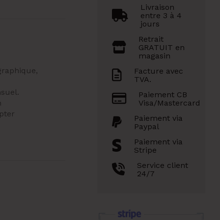
Livraison
entre 3 à 4
jours
Retrait
GRATUIT en
magasin
graphique,
Facture avec
TVA.
suel.
Paiement CB
n
Visa/Mastercard
pter
Paiement via
Paypal
s
Paiement via
Stripe
Service client
24/7