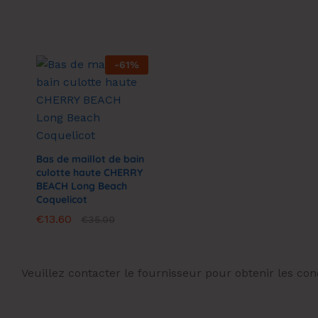
-
61
%
Bas de maillot de bain
culotte haute CHERRY
BEACH Long Beach
Coquelicot
€
€
13.60
13.60
€
€
35.00
35.00
Veuillez contacter le fournisseur pour obtenir les c