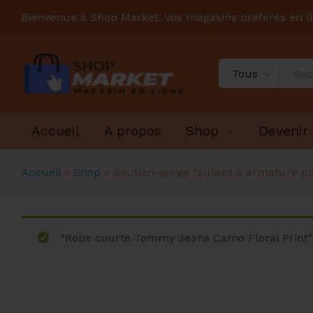
Bienvenue à Shop Market. Vos magasins préférés en l
Tous
Accueil
A propos
Shop
Devenir
Accueil
»
Shop
»
Soutien-gorge foulard à armature p
“Robe courte Tommy Jeans Camo Floral Print” a