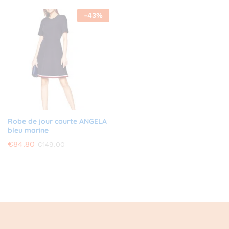
-
43
%
Robe de jour courte ANGELA
bleu marine
€
84.80
€
149.00