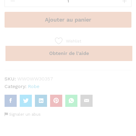
mi-
longue
Tommy
Ajouter au panier
Hilfiger
club
house
Wishlist
floral
Obtenir de l'aide
white
quantity
SKU:
WWOWW30357
Category:
Robe
Signaler un abus