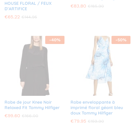
HOUSE FLORAL / FEUX
€
83.80
€
185.90
D’ARTIFICE
€
65.22
€
144.95
-
40
%
-
50
%
Robe de jour Knee Noir
Robe enveloppante à
Relaxed Fit Tommy Hilfiger
imprimé floral géant bleu
doux Tommy Hilfiger
€
99.60
€
166.00
€
79.95
€
159.90