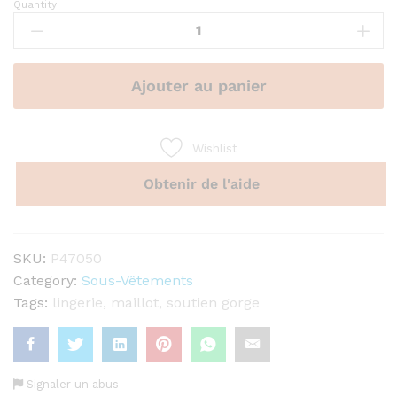
Quantity:
Soutien-
gorge
enveloppant
MISS
Ajouter au panier
JOY
quantity
Wishlist
Obtenir de l'aide
SKU:
P47050
Category:
Sous-Vêtements
Tags:
lingerie
,
maillot
,
soutien gorge
Signaler un abus