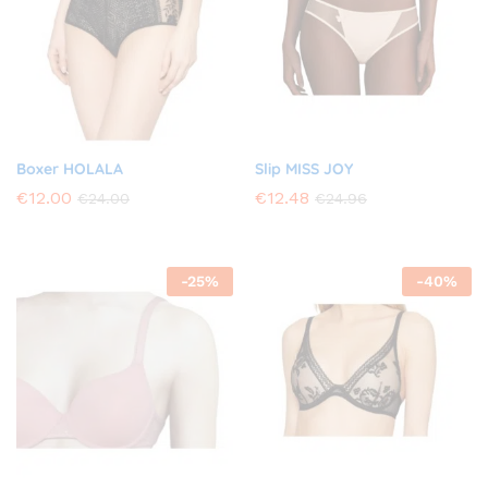
Boxer HOLALA
Slip MISS JOY
€
12.00
€
12.48
€
24.00
€
24.96
-
25
%
-
40
%