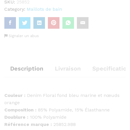
Beach
SKU:
25852
denim
Category:
Maillots de bain
Headband
quantity
Signaler un abus
Description
Livraison
Specification
Couleur :
Denim Floral fond bleu marine et nœuds
orange
Composition :
85% Polyamide, 15% Élasthanne
Doublure :
100% Polyamide
Référence marque :
25852.9B8