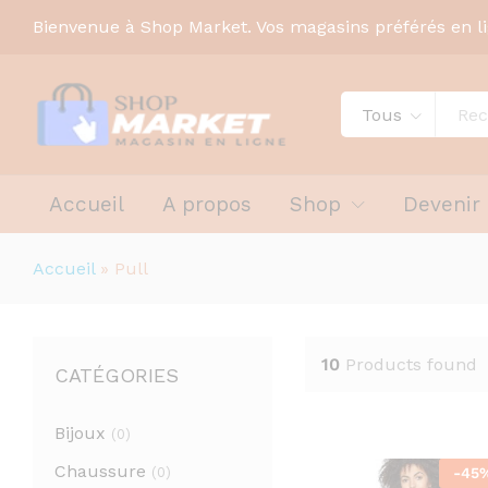
Bienvenue à Shop Market. Vos magasins préférés en l
Tous
Accueil
A propos
Shop
Devenir
Accueil
»
Pull
10
Products found
CATÉGORIES
Bijoux
(0)
Chaussure
(0)
-
45