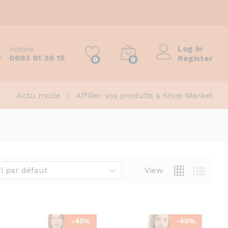
Log in
Hotline
0693 61 36 15
Register
0
0
Actu mode
Affilier vos produits à Shop Market
ri par défaut
View
-
45
%
-
40
%