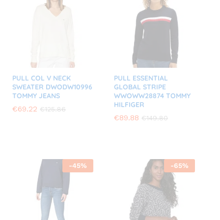
PULL COL V NECK
PULL ESSENTIAL
SWEATER DWODW10996
GLOBAL STRIPE
TOMMY JEANS
WWOWW28874 TOMMY
HILFIGER
€
€
69.22
69.22
€
€
125.86
125.86
€
€
89.88
89.88
€
€
149.80
149.80
-
45
%
-
65
%