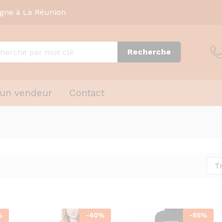
igne à La Réunion
Recherche
 un vendeur
Contact
T
%
-
40
%
-
55
%