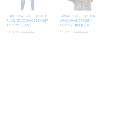
PULL TJW SIDE STITCH
SWEAT CUBE COTON
FLAQ DWODW09984C87
WW0WW312350ZX
TOMMY JEANS
TOMMY HILFIGER
€
€
69.22
69.22
€
€
69.99
69.99
€
€
125.86
125.86
€
€
199.98
199.98