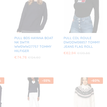
PULL BDS HAYANA BOAT
PULL COL ROULE
NK SWTR
DWODW08857 TOMMY
WW0WW27757 TOMMY
JEANS FLAG ROLL
HILFIGER
€
€
62.94
62.94
€
€
139.86
139.86
€
€
74.76
74.76
€
€
124.60
124.60
%
-
55
%
-
60
%