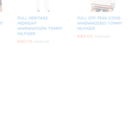
PULL HERITAGE
PULL OFF PEAK ICONS
Y
MIDNIGHT
WW0WW25853 TOMMY
WW0WW25294 TOMMY
HILFIGER
HILFIGER
€
€
84.00
84.00
€
€
210.00
210.00
€
€
60.75
60.75
€
€
135.00
135.00