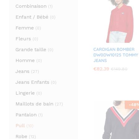
Combinaison
(1)
Enfant / Bébé
(0)
Femme
(0)
Fleurs
(0)
CARDIGAN BOMBER
Grande taille
(0)
DW0DW10125 TOMMY
Homme
JEANS
(0)
€
€
82.39
82.39
€
€
149.80
149.80
Jeans
(27)
Jeans Enfants
(0)
Lingerie
(0)
Maillots de bain
(27)
-
48
Pantalon
(1)
Pull
(10)
Robe
(12)