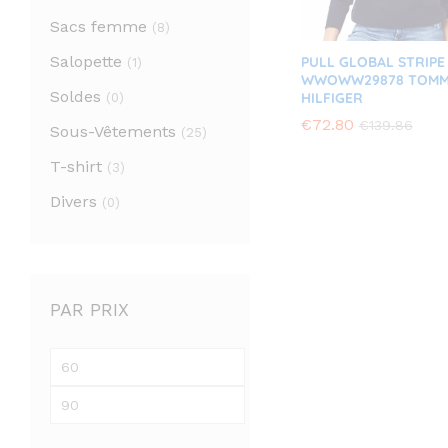
Sacs femme
(8)
Salopette
PULL GLOBAL STRIPE
(1)
WWOWW29878 TOMM
Soldes
HILFIGER
(0)
€
€
72.80
72.80
€
€
139.86
139.86
Sous-Vêtements
(25)
T-shirt
(3)
Divers
(0)
PAR PRIX
Prix
min
Prix
max