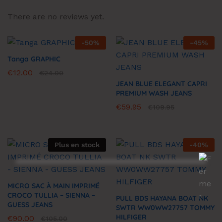
There are no reviews yet.
-
50
%
-
45
%
Tanga GRAPHIC
€
12.00
€
24.00
JEAN BLUE ELEGANT CAPRI
PREMIUM WASH JEANS
€
59.95
€
109.95
Plus en stock
-
40
%
MICRO SAC À MAIN IMPRIMÉ
CROCO TULLIA – SIENNA –
PULL BDS HAYANA BOAT NK
GUESS JEANS
SWTR WW0WW27757 TOMMY
HILFIGER
€
90.00
€
105.00