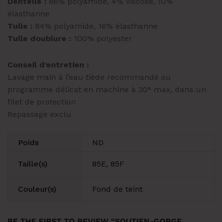
Dentelle :
86% polyamide, 4% viscose, 10%
élasthanne
Tulle :
84% polyamide, 16% élasthanne
Tulle doublure :
100% polyester
Conseil d’entretien :
Lavage main à l’eau tiède recommandé ou
programme délicat en machine à 30° max, dans un
filet de protection
Repassage exclu
Poids
ND
Taille(s)
85E, 85F
Couleur(s)
Fond de teint
BE THE FIRST TO REVIEW “SOUTIEN-GORGE