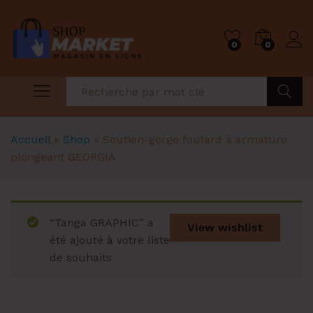
0
0
Recher
Accueil
»
Shop
»
Soutien-gorge foulard à armature
plongeant GEORGIA
“Tanga GRAPHIC” a
View wishlist
été ajouté à votre liste
de souhaits