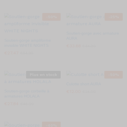
-
50
%
-
25
%
Soutien-gorge avec armature
AURA
Soutien-gorge ampliforme
invisible WHITE NIGHTS
€
33.68
€
44.90
€
27.47
€
54.95
Plus en stock
-
50
%
Culotte short AURA
Soutien-gorge corbeille à
€
12.00
€
24.00
armatures HOLALA
€
27.84
€
48.00
-
40
%