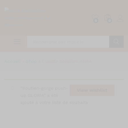
0
0
Recher
Accueil
»
Shop
»
Culotte brésilien AURA
“Soutien-gorge push-
View wishlist
up GLORIA” a été
ajouté à votre liste de souhaits