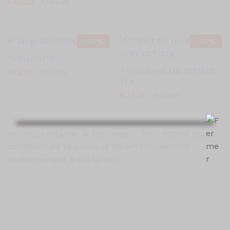
€
65.22
€
144.95
-
50
%
-
30
%
Tanga GRAPHIC
€
12.00
T shirt col rond THE PERFECT
€
24.00
TEE
€
24.50
€
35.00
Veuillez contacter le fournisseur pour obtenir les
conditions de sa politique de remboursement
conformément à ses termes.