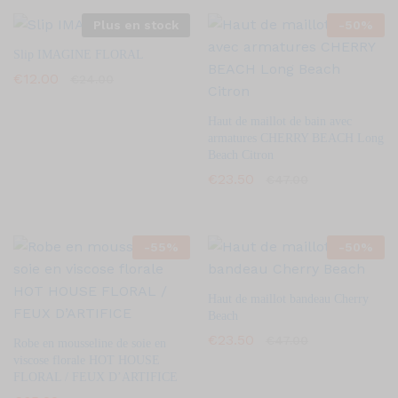
Plus en stock
-
50
%
Slip IMAGINE FLORAL
€
12.00
€
24.00
Haut de maillot de bain avec
armatures CHERRY BEACH Long
Beach Citron
€
23.50
€
47.00
-
55
%
-
50
%
Haut de maillot bandeau Cherry
Beach
€
23.50
€
47.00
Robe en mousseline de soie en
viscose florale HOT HOUSE
FLORAL / FEUX D’ARTIFICE